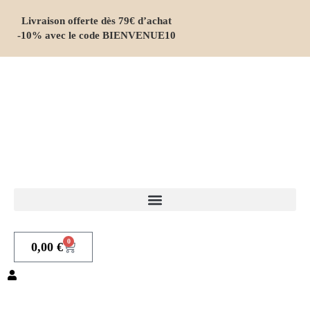
Livraison offerte dès 79€ d’achat
-10% avec le code BIENVENUE10
0
0,00
€